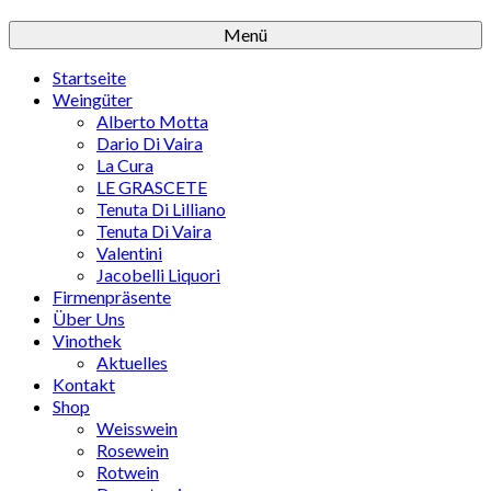
Menü
Startseite
Weingüter
Alberto Motta
Dario Di Vaira
La Cura
LE GRASCETE
Tenuta Di Lilliano
Tenuta Di Vaira
Valentini
Jacobelli Liquori
Firmenpräsente
Über Uns
Vinothek
Aktuelles
Kontakt
Shop
Weisswein
Rosewein
Rotwein