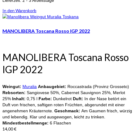
Lieferzeit:
2 - 3 Arbeitstage
In den Warenkorb
MANOLIBERA Toscana Rosso IGP 2022
MANOLIBERA Toscana Rosso
IGP 2022
Weingut:
Muralia
Anbaugebiet:
Roccastrada (Provinz Grosseto)
Rebsorten:
Sangiovese 50%, Cabernet Sauvignon 25%, Merlot
25%
Inhalt:
0,75 l
Farbe:
Dunkelrot
Duft:
In der Nase betört ein
Duft von frischen, saftigen roten Früchten, abgerundet mit einer
angenehmen Kräuternote.
Geschmack:
Am Gaumen frisch, würzig
und lebendig. Klar und ausgewogen, leicht zu trinken.
Mindestbestellmenge:
6 Flaschen
14,00
€