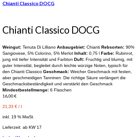
Chianti Classico DOCG
Chianti Classico DOCG
Weingut:
Tenuta Di Lilliano
Anbaugebiet:
Chianti
Rebsorten:
90%
Sangiovese, 5% Colorino, 5% Merlot
Inhalt:
0,75 l
Farbe:
Rubinrot,
jung mit tiefer Intensität und Farbton
Duft:
Fruchtig und blumig, mit
guter Intensität, begleitet durch leichte würzige Noten, typisch für
den Chianti Classico
Geschmack:
Weicher Geschmack mit festen,
aber geschmeidigen Tanninen. Die richtige Säure verlängert die
Geschmacksbeständigkeit und verstärkt den Geschmack
Mindestbestellmenge:
6 Flaschen
16,00
€
21,33
€
/
l
inkl. 19 % MwSt.
Lieferzeit:
ab KW 17