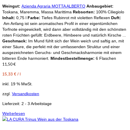
Weingut:
Azienda Agraria MOTTA ALBERTO
Anbaugebiet:
Toskana, Maremma, Massa Marittima
Rebsorten:
100% Ciliegiolo
Inhalt:
0,75 l
Farbe:
Tiefes Rubinrot mit violetten Reflexen
Duft:
Am Anfang ist sein aromatisches Profil in einer eigentümlichen
Torfnote eingewickelt, wird dann aber vollständig mit den schönsten
roten Früchten gefüllt: Erdbeere, Himbeere und natürlich Kirsche ...
Geschmack:
Im Mund fühlt sich der Wein weich und saftig an, mit
einer Säure, die perfekt mit der umfassenden Struktur und einer
ausgezeichneten Geruchs- und Geschmacksharmonie mit einem
bitteren Ende harmoniert.
Mindestbestellmenge:
6 Flaschen
11,50
€
15,33
€
/
l
inkl. 19 % MwSt.
zzgl.
Versandkosten
Lieferzeit:
2 - 3 Arbeitstage
Weiterlesen