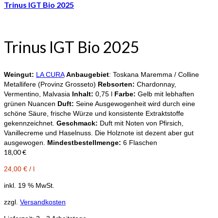
Trinus IGT Bio 2025
Trinus IGT Bio 2025
Weingut:
LA CURA
Anbaugebiet
: Toskana Maremma / Colline
Metallifere (Provinz Grosseto)
Rebsorten:
Chardonnay,
Vermentino, Malvasia
Inhalt:
0,75 l
Farbe:
Gelb mit lebhaften
grünen Nuancen
Duft:
Seine Ausgewogenheit wird durch eine
schöne Säure, frische Würze und konsistente Extraktstoffe
gekennzeichnet.
Geschmack:
Duft mit Noten von Pfirsich,
Vanillecreme und Haselnuss. Die Holznote ist dezent aber gut
ausgewogen.
Mindestbestellmenge:
6 Flaschen
18,00
€
24,00
€
/
l
inkl. 19 % MwSt.
zzgl.
Versandkosten