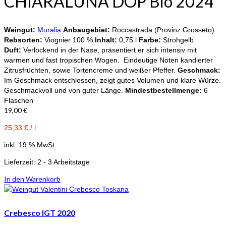
CHIARALUNA DOP Bio 2024
Weingut:
Muralia
Anbaugebiet:
Roccastrada (Provinz Grosseto)
Rebsorten:
Viognier 100 %
Inhalt:
0,75 l
Farbe:
Strohgelb
Duft:
Verlockend in der Nase, präsentiert er sich intensiv mit
warmen und fast tropischen Wogen. Eindeutige Noten kandierter
Zitrusfrüchten, sowie Tortencreme und weißer Pfeffer.
Geschmack:
Im Geschmack entschlossen, zeigt gutes Volumen und klare Würze.
Geschmackvoll und von guter Länge.
Mindestbestellmenge:
6
Flaschen
19,00
€
25,33
€
/
l
inkl. 19 % MwSt.
Lieferzeit:
2 - 3 Arbeitstage
In den Warenkorb
Crebesco IGT 2020