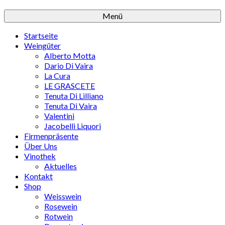
Menü
Startseite
Weingüter
Alberto Motta
Dario Di Vaira
La Cura
LE GRASCETE
Tenuta Di Lilliano
Tenuta Di Vaira
Valentini
Jacobelli Liquori
Firmenpräsente
Über Uns
Vinothek
Aktuelles
Kontakt
Shop
Weisswein
Rosewein
Rotwein