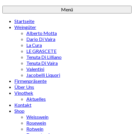
Menü
Startseite
Weingüter
Alberto Motta
Dario Di Vaira
La Cura
LE GRASCETE
Tenuta Di Lilliano
Tenuta Di Vaira
Valentini
Jacobelli Liquori
Firmenpräsente
Über Uns
Vinothek
Aktuelles
Kontakt
Shop
Weisswein
Rosewein
Rotwein