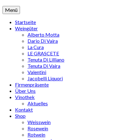
Menü
Startseite
Weingüter
Alberto Motta
Dario Di Vaira
La Cura
LE GRASCETE
Tenuta Di Lilliano
Tenuta Di Vaira
Valentini
Jacobelli Liquori
Firmenpräsente
Über Uns
Vinothek
Aktuelles
Kontakt
Shop
Weisswein
Rosewein
Rotwein