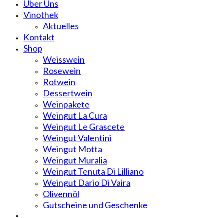
Über Uns
Vinothek
Aktuelles
Kontakt
Shop
Weisswein
Rosewein
Rotwein
Dessertwein
Weinpakete
Weingut La Cura
Weingut Le Grascete
Weingut Valentini
Weingut Motta
Weingut Muralia
Weingut Tenuta Di Lilliano
Weingut Dario Di Vaira
Olivennöl
Gutscheine und Geschenke