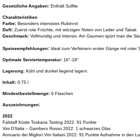
Gesetzliche Angaben:
Enthält Sulfite
Charakteristiken
Farbe:
Besonders intensives Rubinrot
Duft:
Zuerst rote Früchte, mit würzigen Noten von Leder und Tabak
Geschmack:
Vollmundig und intensiv. Am Gaumen spürt man die Säur
Speiseempfehlungen:
Ideal zum Verfeinern erster Gänge mit roter S
Optimale Serviertemperatur:
16°-18°
Lagerung:
Kühl und dunkel liegend lagern.
Inhalt:
0,75 l
Mindestbestellmenge:
6 Flaschen
Auszeichnungen:
2022
Falstaff Küste Toskana Tasting 2022: 91 Punkte
Vini D’Italia – Gambero Rosso 2022: 1 schwarzes Glas
Annuario dei Migliori Vini Italiani 2022: 91 Punkte Aufnahme in den 