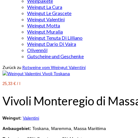
Weinpakete
Weingut La Cura
Weingut Le Grascete
Weingut Valentini
Weingut Motta
Weingut Muralia
Weingut Tenuta Di Lilliano
Weingut Dario Di Vaira
Olivennöl
Gutscheine und Geschenke
Zurück zu
Rotweine vom Weingut Valentini
25,33
€
/
l
Vivoli Monteregio di Mas
Weingut:
Valentini
Anbaugebiet:
Toskana, Maremma, Massa Marittima