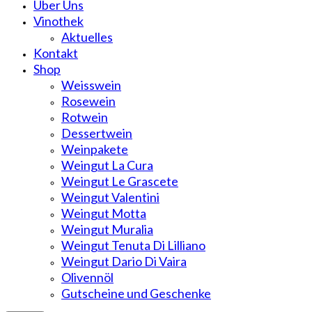
Über Uns
Vinothek
Aktuelles
Kontakt
Shop
Weisswein
Rosewein
Rotwein
Dessertwein
Weinpakete
Weingut La Cura
Weingut Le Grascete
Weingut Valentini
Weingut Motta
Weingut Muralia
Weingut Tenuta Di Lilliano
Weingut Dario Di Vaira
Olivennöl
Gutscheine und Geschenke