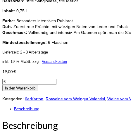
Rebsorten:
95% Sangiovese, 5% Merlot
Inhalt:
0,75 l
Farbe:
Besonders intensives Rubinrot
Duft:
Zuerst rote Früchte, mit würzigen Noten von Leder und Tabak
Geschmack:
Vollmundig und intensiv. Am Gaumen spürt man die Säur
Mindestbestellmenge:
6 Flaschen
Lieferzeit:
2 - 3 Arbeitstage
inkl. 19 % MwSt.
zzgl.
Versandkosten
19,00
€
Vivoli
Monteregio
In den Warenkorb
di
Massa
Kategorien:
6erKarton
,
Rotweine vom Weingut Valentini
,
Weine vom W
Marittima
Beschreibung
DOC
2019
Beschreibung
Menge