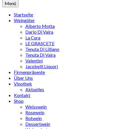
Menü
Startseite
Weingüter
Alberto Motta
Dario Di Vaira
La Cura
LE GRASCETE
Tenuta Di Lilliano
Tenuta Di Vaira
Valentini
Jacobelli Liquori
Firmenpräsente
Über Uns
Vinothek
Aktuelles
Kontakt
Shop
Weisswein
Rosewein
Rotwein
Dessertwein