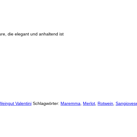
e, die elegant und anhaltend ist
eingut Valentini
Schlagwörter:
Maremma
,
Merlot
,
Rotwein
,
Sangioves