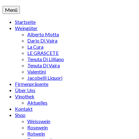
Menü
Startseite
Weingüter
Alberto Motta
Dario Di Vaira
La Cura
LE GRASCETE
Tenuta Di Lilliano
Tenuta Di Vaira
Valentini
Jacobelli Liquori
Firmenpräsente
Über Uns
Vinothek
Aktuelles
Kontakt
Shop
Weisswein
Rosewein
Rotwein