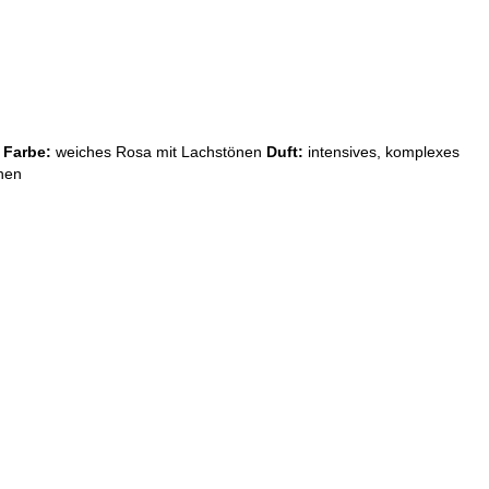
l
Farbe:
weiches Rosa mit Lachstönen
Duft:
intensives, komplexes
hen