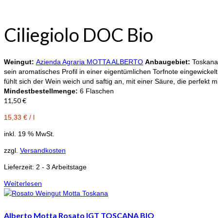
Ciliegiolo DOC Bio
Weingut:
Azienda Agraria MOTTA ALBERTO
Anbaugebiet:
Toskana
sein aromatisches Profil in einer eigentümlichen Torfnote eingewickel
fühlt sich der Wein weich und saftig an, mit einer Säure, die perfe
Mindestbestellmenge:
6 Flaschen
11,50
€
15,33
€
/
l
inkl. 19 % MwSt.
zzgl.
Versandkosten
Lieferzeit:
2 - 3 Arbeitstage
Weiterlesen
Alberto Motta Rosato IGT TOSCANA BIO