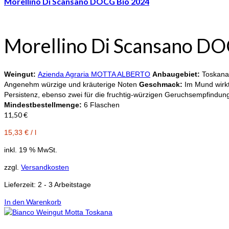
Morellino Di Scansano DOCG Bio 2024
Morellino Di Scansano DO
Weingut:
Azienda Agraria MOTTA ALBERTO
Anbaugebiet:
Toskana
Angenehm würzige und kräuterige Noten
Geschmack:
Im Mund wirkt
Persistenz, ebenso zwei für die fruchtig-würzigen Geruchsempfindung
Mindestbestellmenge:
6 Flaschen
11,50
€
15,33
€
/
l
inkl. 19 % MwSt.
zzgl.
Versandkosten
Lieferzeit:
2 - 3 Arbeitstage
In den Warenkorb