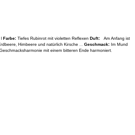
 l
Farbe:
Tiefes Rubinrot mit violetten Reflexen
Duft:
Am Anfang ist
 Erdbeere, Himbeere und natürlich Kirsche ...
Geschmack:
Im Mund
nd Geschmacksharmonie mit einem bitteren Ende harmoniert.