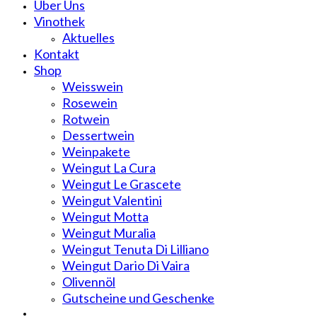
Über Uns
Vinothek
Aktuelles
Kontakt
Shop
Weisswein
Rosewein
Rotwein
Dessertwein
Weinpakete
Weingut La Cura
Weingut Le Grascete
Weingut Valentini
Weingut Motta
Weingut Muralia
Weingut Tenuta Di Lilliano
Weingut Dario Di Vaira
Olivennöl
Gutscheine und Geschenke