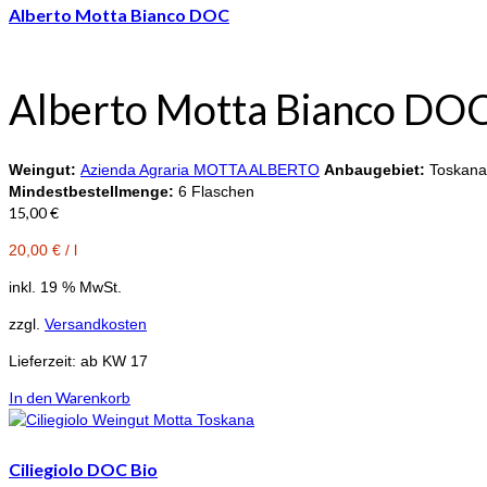
Alberto Motta Bianco DOC
Alberto Motta Bianco DO
Weingut:
Azienda Agraria MOTTA ALBERTO
Anbaugebiet:
Toskan
Mindestbestellmenge:
6 Flaschen
15,00
€
20,00
€
/
l
inkl. 19 % MwSt.
zzgl.
Versandkosten
Lieferzeit:
ab KW 17
In den Warenkorb
Ciliegiolo DOC Bio