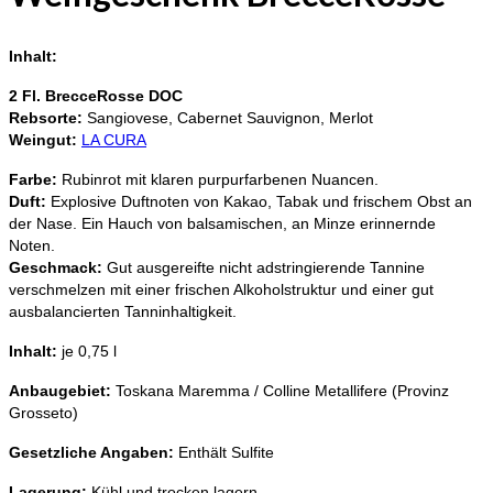
Inhalt:
2 Fl. BrecceRosse DOC
Rebsorte:
Sangiovese, Cabernet Sauvignon, Merlot
Weingut:
LA CURA
Farbe:
Rubinrot mit klaren purpurfarbenen Nuancen.
Duft:
Explosive Duftnoten von Kakao, Tabak und frischem Obst an
der Nase. Ein Hauch von balsamischen, an Minze erinnernde
Noten.
Geschmack:
Gut ausgereifte nicht adstringierende Tannine
verschmelzen mit einer frischen Alkoholstruktur und einer gut
ausbalancierten Tanninhaltigkeit.
Inhalt:
je 0,75 l
Anbaugebiet:
Toskana Maremma / Colline Metallifere (Provinz
Grosseto)
Gesetzliche Angaben:
Enthält Sulfite
Lagerung:
Kühl und trocken lagern