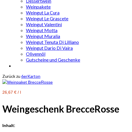
Dessertwein
Weinpakete
Weingut La Cura
Weingut Le Grascete
Weingut Valentini
Weingut Motta
Weingut Muralia
Weingut Tenuta Di Lilliano
Weingut Dario Di Vaira
Olivennöl
Gutscheine und Geschenke
Zurück zu
6erKarton
26,67
€
/
l
Weingeschenk
BrecceRosse
Inhalt: