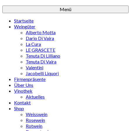
Menü
Startseite
Weingüter
Alberto Motta
Dario Di Vaira
La Cura
LE GRASCETE
Tenuta Di Lilliano
Tenuta Di Vaira
Valentini
Jacobelli Liquori
Firmenpräsente
Über Uns
Vinothek
Aktuelles
Kontakt
Shop
Weisswein
Rosewein
Rotwein