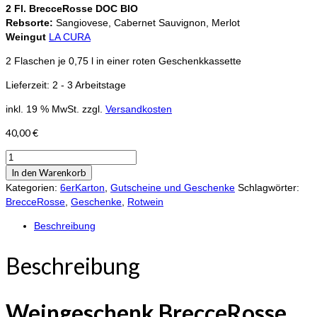
2 Fl. BrecceRosse DOC BIO
Rebsorte:
Sangiovese, Cabernet Sauvignon, Merlot
Weingut
LA CURA
2 Flaschen je 0,75 l in einer roten Geschenkkassette
Lieferzeit:
2 - 3 Arbeitstage
inkl. 19 % MwSt.
zzgl.
Versandkosten
40,00
€
Weingeschenk
BrecceRosse
In den Warenkorb
aus
Kategorien:
6erKarton
,
Gutscheine und Geschenke
Schlagwörter:
der
BrecceRosse
,
Geschenke
,
Rotwein
Toskana
Beschreibung
Menge
Beschreibung
Weingeschenk
BrecceRosse