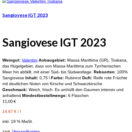
Sangiovese IGT 2023
Sangiovese IGT 2023
Weingut:
Valentini
Anbaugebiet:
Massa Marittima (GR), Toskana,
das Hügelgebiet, dass von Massa Marittima zum Tyrrhenischen
Meer hin abfällt, mit einer Süd- bis Südwestlage.
Rebsorten
: 100%
Sangiovese
Inhalt:
0,75 l
Farbe:
Rubinrot
Duft:
Reife rote Früchte
mit deutlichen Noten von Kirsche und Schwarzkirsche
Geschmack:
Weich, frisch. Es umhüllt den Gaumen intensiv und
anhaltend
Mindestbestellmenge:
6 Flaschen
11,00
€
14,67
€
/
l
inkl. 19 % MwSt.
zzgl.
Versandkosten