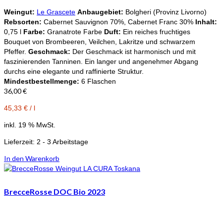
Weingut:
Le Grascete
Anbaugebiet:
Bolgheri (Provinz Livorno)
Rebsorten:
Cabernet Sauvignon 70%, Cabernet Franc 30%
Inhalt:
0,75 l
Farbe:
Granatrote Farbe
Duft:
Ein reiches fruchtiges
Bouquet von Brombeeren, Veilchen, Lakritze und schwarzem
Pfeffer.
Geschmack:
Der Geschmack ist harmonisch und mit
faszinierenden Tanninen. Ein langer und angenehmer Abgang
durchs eine elegante und raffinierte Struktur.
Mindestbestellmenge:
6 Flaschen
36,00
€
45,33
€
/
l
inkl. 19 % MwSt.
Lieferzeit:
2 - 3 Arbeitstage
In den Warenkorb
BrecceRosse DOC Bio 2023