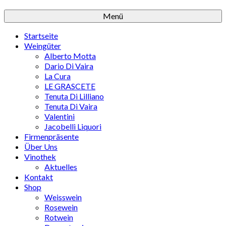
Menü
Startseite
Weingüter
Alberto Motta
Dario Di Vaira
La Cura
LE GRASCETE
Tenuta Di Lilliano
Tenuta Di Vaira
Valentini
Jacobelli Liquori
Firmenpräsente
Über Uns
Vinothek
Aktuelles
Kontakt
Shop
Weisswein
Rosewein
Rotwein