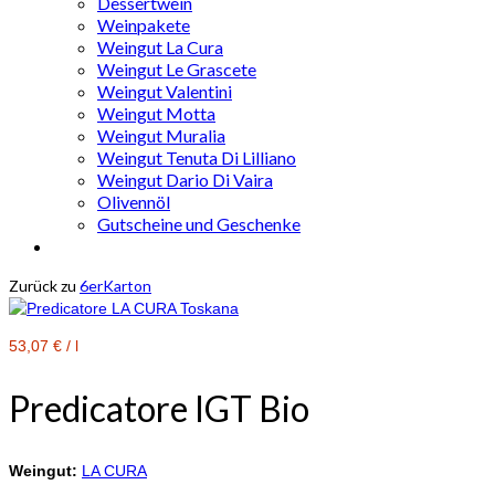
Dessertwein
Weinpakete
Weingut La Cura
Weingut Le Grascete
Weingut Valentini
Weingut Motta
Weingut Muralia
Weingut Tenuta Di Lilliano
Weingut Dario Di Vaira
Olivennöl
Gutscheine und Geschenke
Zurück zu
6erKarton
53,07
€
/
l
Predicatore IGT Bio
Weingut:
LA CURA