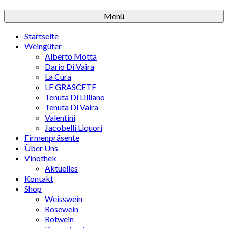
Menü
Startseite
Weingüter
Alberto Motta
Dario Di Vaira
La Cura
LE GRASCETE
Tenuta Di Lilliano
Tenuta Di Vaira
Valentini
Jacobelli Liquori
Firmenpräsente
Über Uns
Vinothek
Aktuelles
Kontakt
Shop
Weisswein
Rosewein
Rotwein