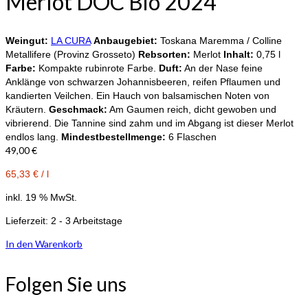
Merlot DOC Bio 2024
Weingut:
LA CURA
Anbaugebiet:
Toskana Maremma / Colline
Metallifere (Provinz Grosseto)
Rebsorten:
Merlot
Inhalt:
0,75 l
Farbe:
Kompakte rubinrote Farbe.
Duft:
An der Nase feine
Anklänge von schwarzen Johannisbeeren, reifen Pflaumen und
kandierten Veilchen. Ein Hauch von balsamischen Noten von
Kräutern.
Geschmack:
Am Gaumen reich, dicht gewoben und
vibrierend. Die Tannine sind zahm und im Abgang ist dieser Merlot
endlos lang.
Mindestbestellmenge:
6 Flaschen
49,00
€
65,33
€
/
l
inkl. 19 % MwSt.
Lieferzeit:
2 - 3 Arbeitstage
In den Warenkorb
Folgen Sie uns