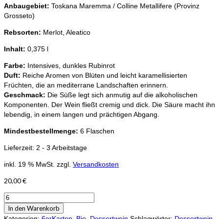
Anbaugebiet:
Toskana Maremma / Colline Metallifere (Provinz
Grosseto)
Rebsorten:
Merlot, Aleatico
Inhalt:
0,375 l
Farbe:
Intensives, dunkles Rubinrot
Duft:
Reiche
Aromen von Blüten und leicht karamellisierten
Früchten, die an mediterrane Landschaften erinnern.
Geschmack:
Die Süße legt sich anmutig auf die alkoholischen
Komponenten. Der Wein fließt cremig und dick. Die Säure macht ihn
lebendig, in einem langen und prächtigen Abgang.
Mindestbestellmenge:
6 Flaschen
Lieferzeit:
2 - 3 Arbeitstage
inkl. 19 % MwSt.
zzgl.
Versandkosten
20,00
€
Predicatore
IGT
In den Warenkorb
Bio
Kategorien:
6erKarton
,
Bio
,
Dessertwein
Schlagwörter:
Dessertwein
,