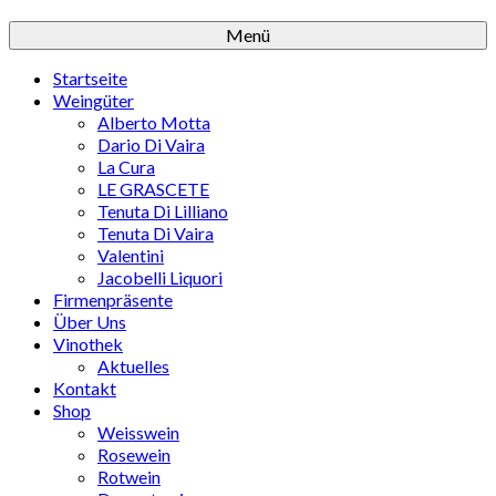
Menü
Startseite
Weingüter
Alberto Motta
Dario Di Vaira
La Cura
LE GRASCETE
Tenuta Di Lilliano
Tenuta Di Vaira
Valentini
Jacobelli Liquori
Firmenpräsente
Über Uns
Vinothek
Aktuelles
Kontakt
Shop
Weisswein
Rosewein
Rotwein