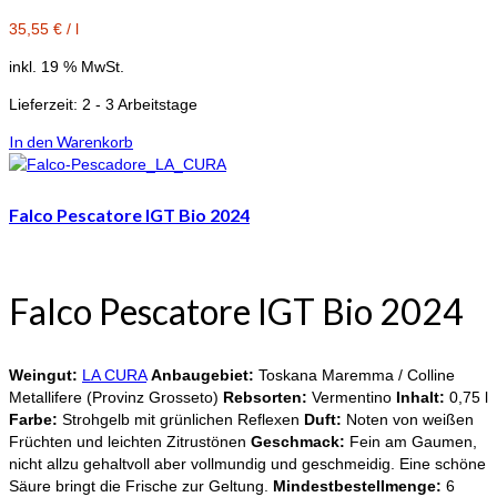
35,55
€
/
l
inkl. 19 % MwSt.
Lieferzeit:
2 - 3 Arbeitstage
In den Warenkorb
Falco Pescatore IGT Bio 2024
Falco Pescatore IGT Bio 2024
Weingut:
LA CURA
Anbaugebiet:
Toskana Maremma / Colline
Metallifere (Provinz Grosseto)
Rebsorten:
Vermentino
Inhalt:
0,75 l
Farbe:
Strohgelb mit grünlichen Reflexen
Duft:
Noten von weißen
Früchten und leichten Zitrustönen
Geschmack:
Fein am Gaumen,
nicht allzu gehaltvoll aber vollmundig und geschmeidig. Eine schöne
Säure bringt die Frische zur Geltung.
Mindestbestellmenge:
6