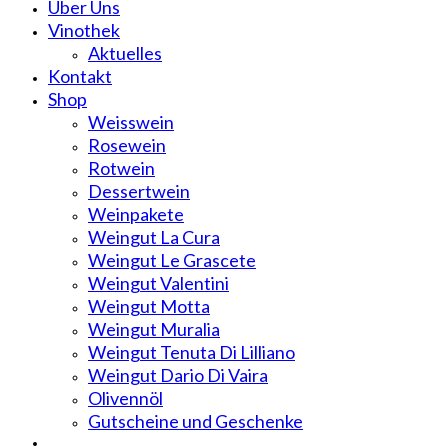
Über Uns
Vinothek
Aktuelles
Kontakt
Shop
Weisswein
Rosewein
Rotwein
Dessertwein
Weinpakete
Weingut La Cura
Weingut Le Grascete
Weingut Valentini
Weingut Motta
Weingut Muralia
Weingut Tenuta Di Lilliano
Weingut Dario Di Vaira
Olivennöl
Gutscheine und Geschenke