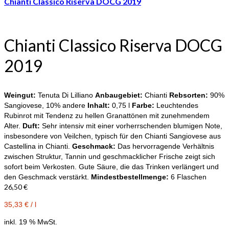
Chianti Classico Riserva DOCG 2019
Chianti Classico Riserva DOCG
2019
Weingut:
Tenuta Di Lilliano
Anbaugebiet:
Chianti
Rebsorten:
90%
Sangiovese, 10% andere
Inhalt:
0,75 l
Farbe:
Leuchtendes
Rubinrot mit Tendenz zu hellen Granattönen mit zunehmendem
Alter.
Duft:
Sehr intensiv mit einer vorherrschenden blumigen Note,
insbesondere von Veilchen, typisch für den Chianti Sangiovese aus
Castellina in Chianti.
Geschmack:
Das hervorragende Verhältnis
zwischen Struktur, Tannin und geschmacklicher Frische zeigt sich
sofort beim Verkosten. Gute Säure, die das Trinken verlängert und
den Geschmack verstärkt.
Mindestbestellmenge:
6 Flaschen
26,50
€
35,33
€
/
l
inkl. 19 % MwSt.