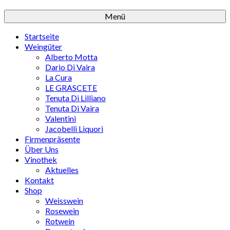
Menü
Startseite
Weingüter
Alberto Motta
Dario Di Vaira
La Cura
LE GRASCETE
Tenuta Di Lilliano
Tenuta Di Vaira
Valentini
Jacobelli Liquori
Firmenpräsente
Über Uns
Vinothek
Aktuelles
Kontakt
Shop
Weisswein
Rosewein
Rotwein